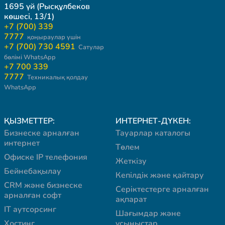
1695 үй (Рысқұлбеков
көшесі, 13/1)
+7 (700) 339
7777
қоңыраулар үшін
+7 (700) 730 4591
Сатулар
бөлімі WhatsApp
+7 700 339
7777
Техникалық қолдау
WhatsApp
ҚЫЗМЕТТЕР:
ИНТЕРНЕТ-ДҮКЕН:
Бизнеске арналған
Тауарлар каталогы
интернет
Төлем
Офиске IP телефония
Жеткізу
Бейнебақылау
Кепілдік және қайтару
CRM және бизнеске
Серіктестерге арналған
арналған софт
ақпарат
IT аутсорсинг
Шағымдар және
Хостинг
ұсыныстар