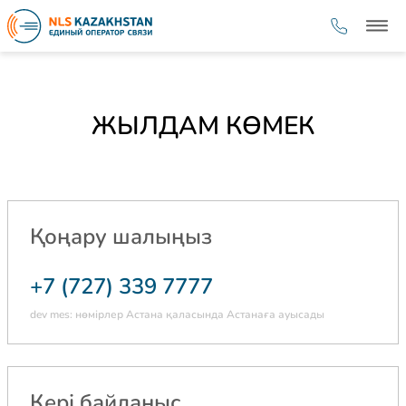
ЖЫЛДАМ КӨМЕК
Қоңару шалыңыз
+7 (727) 339 7777
dev mes: нөмірлер Астана қаласында Астанаға ауысады
Кері байланыс