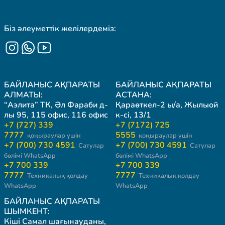
Біз әлеуметтік желілердеміз:
БАЙЛАНЫС АҚПАРАТЫ
БАЙЛАНЫС АҚПАРАТЫ
АЛМАТЫ:
АСТАНА:
“Аэлита” ТК, Әл Фараби д-
Қараөткел-2 ы/а, Жылыой
лы 95, 115 офис, 116 офис
к-сі, 13/1
+7 (727) 339
+7 (7172) 725
7777
5555
қоңыраулар үшін
қоңыраулар үшін
+7 (700) 730 4591
+7 (700) 730 4591
Сатулар
Сатулар
бөлімі WhatsApp
бөлімі WhatsApp
+7 700 339
+7 700 339
7777
7777
Техникалық қолдау
Техникалық қолдау
WhatsApp
WhatsApp
БАЙЛАНЫС АҚПАРАТЫ
ШЫМКЕНТ:
Кіші Самал шағынауданы,