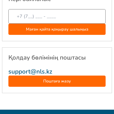
Маған қайта қоңырау шалыңыз
Қолдау бөлімінің поштасы
support@nls.kz
Поштаға жазу