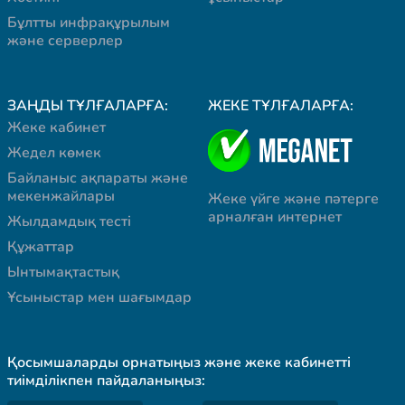
Бұлтты инфрақұрылым
және серверлер
ЗАҢДЫ ТҰЛҒАЛАРҒА:
ЖЕКЕ ТҰЛҒАЛАРҒА:
Жеке кабинет
Жедел көмек
Байланыс ақпараты және
мекенжайлары
Жеке үйге және пәтерге
арналған интернет
Жылдамдық тесті
Құжаттар
Ынтымақтастық
Ұсыныстар мен шағымдар
Қосымшаларды орнатыңыз және жеке кабинетті
тиімділікпен пайдаланыңыз: