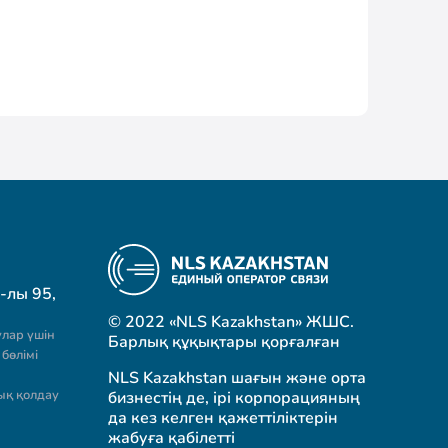
-лы 95,
© 2022 «NLS Kazakhstan» ЖШС.
лар үшін
Барлық құқықтары қорғалған
бөлімі
NLS Kazakhstan шағын және орта
ық қолдау
бизнестің де, ірі корпорацияның
да кез келген қажеттіліктерін
жабуға қабілетті