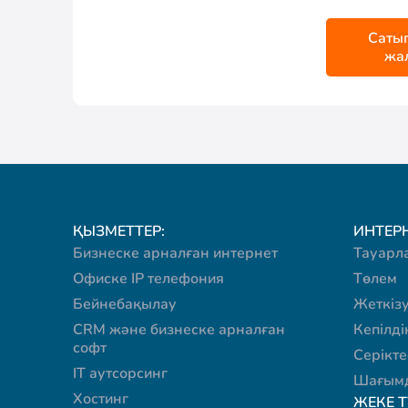
Саты
жа
ҚЫЗМЕТТЕР:
ИНТЕРН
Бизнеске арналған интернет
Тауарл
Офиске IP телефония
Төлем
Бейнебақылау
Жеткіз
CRM және бизнеске арналған
Кепілді
софт
Серікте
IT аутсорсинг
Шағымд
Хостинг
ЖЕКЕ 