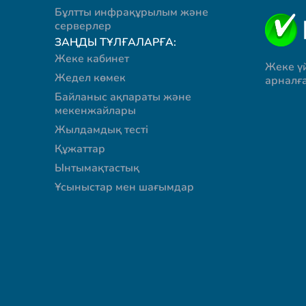
Бұлтты инфрақұрылым және
серверлер
ЗАҢДЫ ТҰЛҒАЛАРҒА:
Жеке кабинет
Жеке ү
Жедел көмек
арналғ
Байланыс ақпараты және
мекенжайлары
Жылдамдық тесті
Құжаттар
Ынтымақтастық
Ұсыныстар мен шағымдар