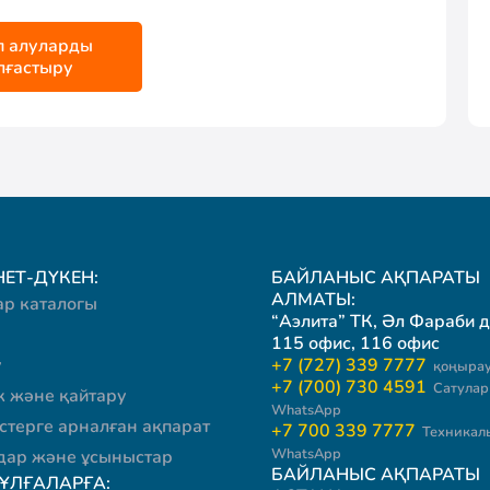
п алуларды
лғастыру
ЕТ-ДҮКЕН:
БАЙЛАНЫС АҚПАРАТЫ
АЛМАТЫ:
ар каталогы
“Аэлита” ТК, Әл Фараби д
115 офис, 116 офис
у
+7 (727) 339 7777
қоңырау
+7 (700) 730 4591
Сатулар 
к және қайтару
WhatsApp
стерге арналған ақпарат
+7 700 339 7777
Техникал
WhatsApp
ар және ұсыныстар
БАЙЛАНЫС АҚПАРАТЫ
ТҰЛҒАЛАРҒА: