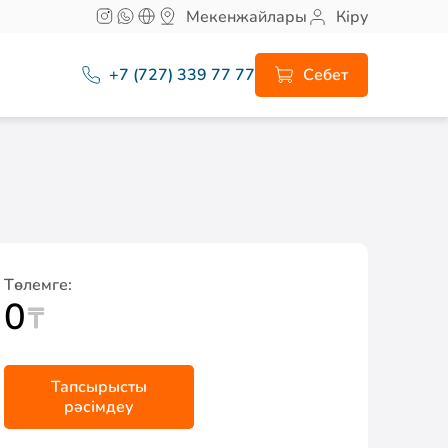
Мекенжайлары
Кіру
+7 (727) 339 77 77
Себет
Төлемге:
0
Тапсырысты
рәсімдеу