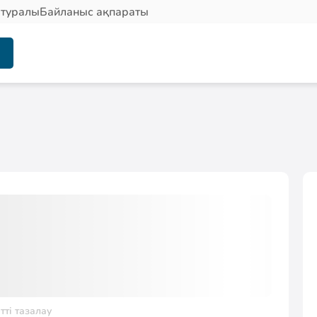
 туралы
Байланыс ақпараты
тті тазалау