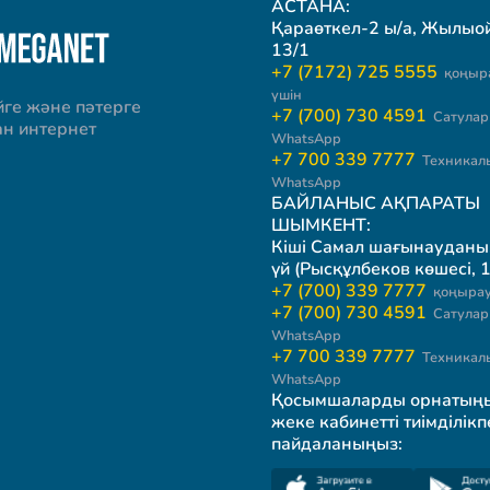
АСТАНА:
Қараөткел-2 ы/а, Жылыой 
13/1
+7 (7172) 725 5555
қоңыр
үшін
йге және пәтерге
+7 (700) 730 4591
Сатулар 
ан интернет
WhatsApp
+7 700 339 7777
Техникал
WhatsApp
БАЙЛАНЫС АҚПАРАТЫ
ШЫМКЕНТ:
Кіші Самал шағынауданы
үй (Рысқұлбеков көшесі, 1
+7 (700) 339 7777
қоңырау
+7 (700) 730 4591
Сатулар 
WhatsApp
+7 700 339 7777
Техникал
WhatsApp
Қосымшаларды орнатың
жеке кабинетті тиімділікп
пайдаланыңыз: