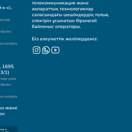
телекоммуникация және
к-сі,
ақпараттық технологиялар
саласындағы шешімдердің толық
аулар
спектрін ұсынатын бірыңғай
байланыс операторы.
бөлімі
Біз әлеуметтік желілердеміз:
ық қолдау
, 1695
3/1)
лар үшін
бөлімі
ық қолдау
ыз және
ен