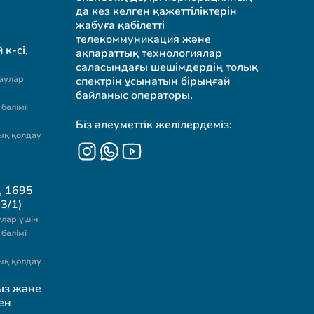
да кез келген қажеттіліктерін
жабуға қабілетті
телекоммуникация және
к-сі,
ақпараттық технологиялар
саласындағы шешімдердің толық
аулар
спектрін ұсынатын бірыңғай
байланыс операторы.
бөлімі
Біз әлеуметтік желілердеміз:
ық қолдау
, 1695
3/1)
лар үшін
бөлімі
ық қолдау
ыз және
ен