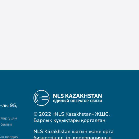
-лы 95,
© 2022 «NLS Kazakhstan» ЖШС.
лар үшін
Барлық құқықтары қорғалған
бөлімі
NLS Kazakhstan шағын және орта
ық қолдау
бизнестің де, ірі корпорацияның