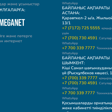
WhatsApp
ар және ұсыныстар
БАЙЛАНЫС АҚПАРАТЫ
ТҰЛҒАЛАРҒА:
АСТАНА:
Қараөткел-2 ы/а, Жылыой 
13/1
+7 (7172) 725 5555
қоңыр
үшін
йге және пәтерге
+7 (700) 730 4591
Сатулар 
ан интернет
WhatsApp
+7 700 339 7777
Техникал
WhatsApp
БАЙЛАНЫС АҚПАРАТЫ
ШЫМКЕНТ:
Кіші Самал шағынауданы
үй (Рысқұлбеков көшесі, 1
+7 (700) 339 7777
қоңырау
+7 (700) 730 4591
Сатулар 
WhatsApp
+7 700 339 7777
Техникал
WhatsApp
Қосымшаларды орнатың
жеке кабинетті тиімділікп