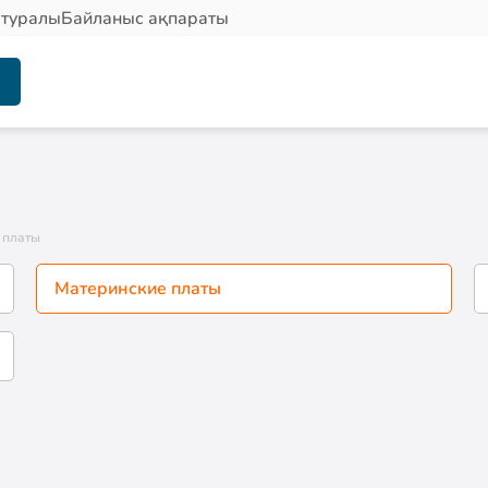
 туралы
Байланыс ақпараты
 платы
Материнские платы