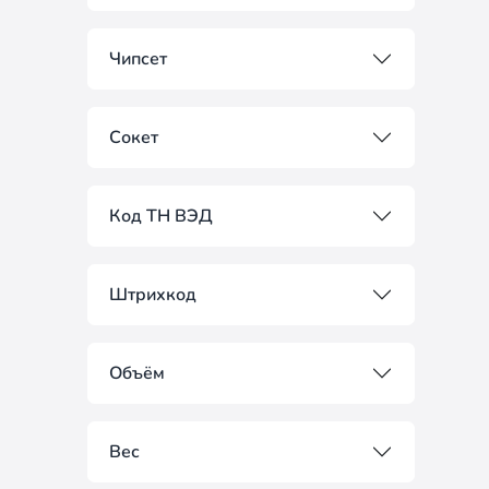
Чипсет
Сокет
Код ТН ВЭД
Штрихкод
Объём
Вес