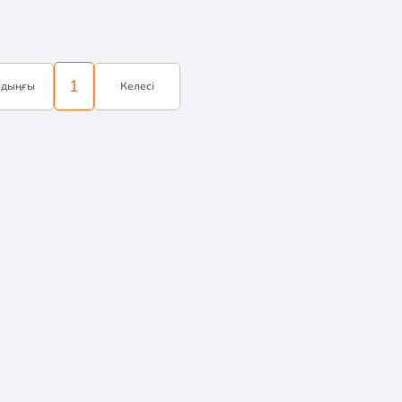
1
лдыңғы
Келесі