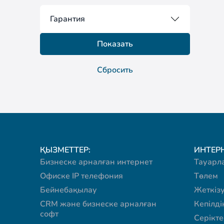
Гарантия
Показать
Сбросить
ҚЫЗМЕТТЕР:
ИНТЕРН
Бизнеске арналған интернет
Тауарл
Офиске IP телефония
Төлем
Бейнебақылау
Жеткіз
CRM және бизнеске арналған
Кепілді
софт
Серікте