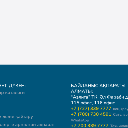
ЕТ-ДҮКЕН:
БАЙЛАНЫС АҚПАРАТЫ
АЛМАТЫ:
ар каталогы
“Аэлита” ТК, Әл Фараби д
115 офис, 116 офис
у
+7 (727) 339 7777
қоңырау
+7 (700) 730 4591
Сатулар 
к және қайтару
WhatsApp
стерге арналған ақпарат
+7 700 339 7777
Техникал