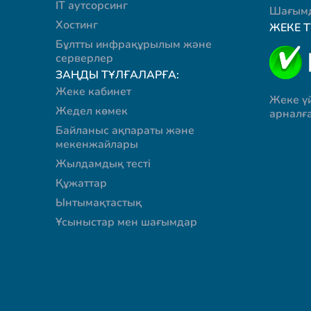
IT аутсорсинг
Шағымд
Хостинг
ЖЕКЕ 
Бұлтты инфрақұрылым және
серверлер
ЗАҢДЫ ТҰЛҒАЛАРҒА:
Жеке кабинет
Жеке ү
Жедел көмек
арналғ
Байланыс ақпараты және
мекенжайлары
Жылдамдық тесті
Құжаттар
Ынтымақтастық
Ұсыныстар мен шағымдар