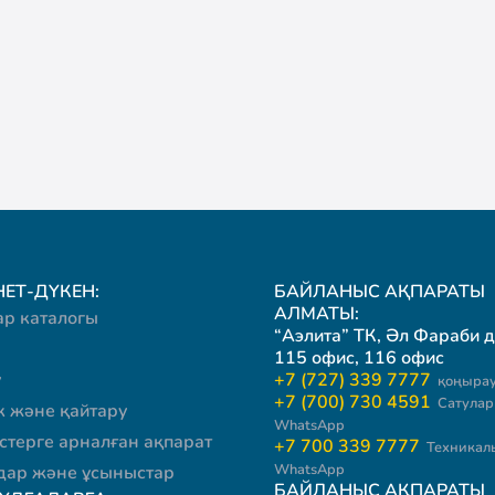
ЕТ-ДҮКЕН:
БАЙЛАНЫС АҚПАРАТЫ
АЛМАТЫ:
ар каталогы
“Аэлита” ТК, Әл Фараби д
115 офис, 116 офис
у
+7 (727) 339 7777
қоңырау
+7 (700) 730 4591
Сатулар 
к және қайтару
WhatsApp
стерге арналған ақпарат
+7 700 339 7777
Техникал
WhatsApp
ар және ұсыныстар
БАЙЛАНЫС АҚПАРАТЫ