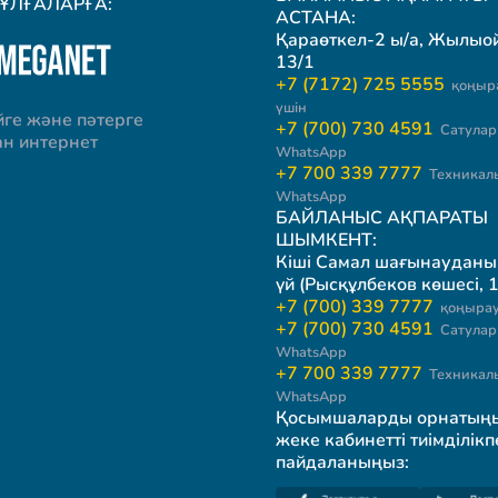
ТҰЛҒАЛАРҒА:
АСТАНА:
Қараөткел-2 ы/а, Жылыой 
13/1
+7 (7172) 725 5555
қоңыр
үшін
йге және пәтерге
+7 (700) 730 4591
Сатулар 
ан интернет
WhatsApp
+7 700 339 7777
Техникал
WhatsApp
БАЙЛАНЫС АҚПАРАТЫ
ШЫМКЕНТ:
Кіші Самал шағынауданы
үй (Рысқұлбеков көшесі, 1
+7 (700) 339 7777
қоңырау
+7 (700) 730 4591
Сатулар 
WhatsApp
+7 700 339 7777
Техникал
WhatsApp
Қосымшаларды орнатың
жеке кабинетті тиімділікп
пайдаланыңыз: