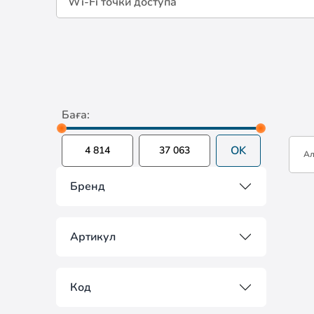
Wi-Fi точки доступа
Баға:
OK
А
Бренд
Артикул
Код