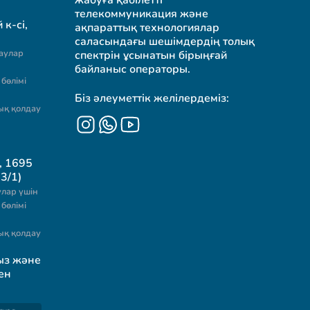
жабуға қабілетті
телекоммуникация және
к-сі,
ақпараттық технологиялар
саласындағы шешімдердің толық
аулар
спектрін ұсынатын бірыңғай
байланыс операторы.
бөлімі
Біз әлеуметтік желілердеміз:
ық қолдау
, 1695
3/1)
лар үшін
бөлімі
ық қолдау
ыз және
ен