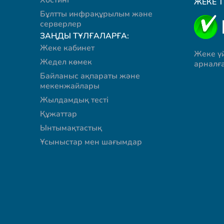
Хостинг
ЖЕКЕ 
Бұлтты инфрақұрылым және
серверлер
ЗАҢДЫ ТҰЛҒАЛАРҒА:
Жеке кабинет
Жеке ү
Жедел көмек
арналғ
Байланыс ақпараты және
мекенжайлары
Жылдамдық тесті
Құжаттар
Ынтымақтастық
Ұсыныстар мен шағымдар