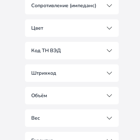
Сопротивление (импеданс)
Цвет
Код ТН ВЭД
Штрихкод
Объём
Вес