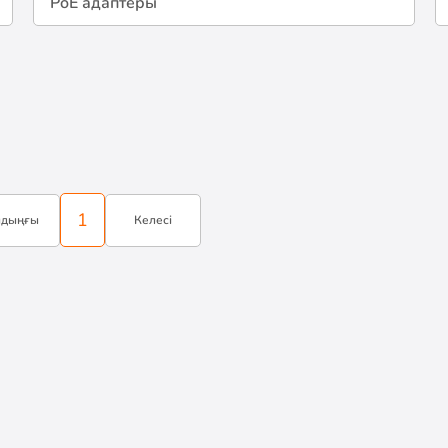
PoE адаптеры
1
лдыңғы
Келесі