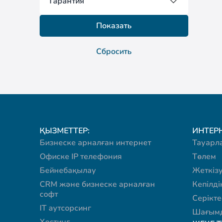
Гарантия
Показать
Сбросить
ҚЫЗМЕТТЕР:
ИНТЕРН
Бизнеске арналған интернет
Тауарл
Офиске IP телефония
Төлем
Бейнебақылау
Жеткіз
CRM және бизнеске арналған
Кепілді
софт
Серікте
IT аутсорсинг
Шағымд