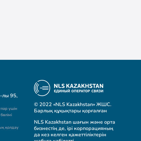
-лы 95,
© 2022 «NLS Kazakhstan» ЖШС.
лар үшін
Барлық құқықтары қорғалған
бөлімі
NLS Kazakhstan шағын және орта
ық қолдау
бизнестің де, ірі корпорацияның
да кез келген қажеттіліктерін