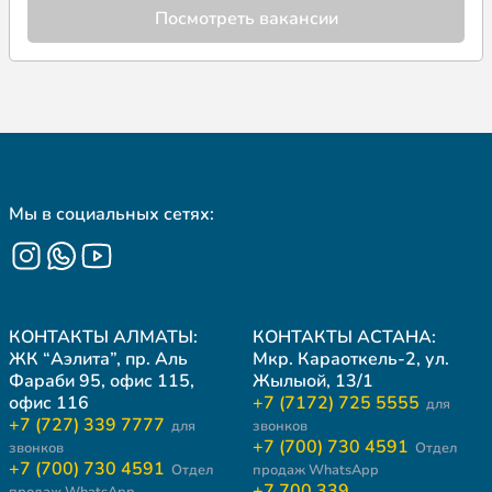
Посмотреть вакансии
Мы в социальных сетях:
КОНТАКТЫ АЛМАТЫ:
КОНТАКТЫ АСТАНА:
ЖК “Аэлита”, пр. Аль
Мкр. Караоткель-2, ул.
Фараби 95, офис 115,
Жылыой, 13/1
офис 116
+7 (7172) 725 5555
для
+7 (727) 339 7777
для
звонков
+7 (700) 730 4591
звонков
Отдел
+7 (700) 730 4591
Отдел
продаж WhatsApp
+7 700 339
продаж WhatsApp